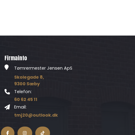
Firmainfo
Tømrermester Jensen ApS
Skolegade 8,
9300 Sæby
Telefon:
60 62 45 11
Email:
tmj20@outlook.dk