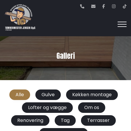
Gå
til
hovedindhold
Galleri
Alle
Gulve
Køkken montage
Lofter og vægge
Om os
Renovering
Tag
Terrasser