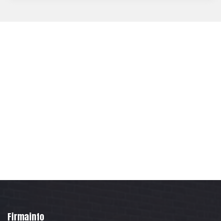
. De kom til tiden som aftalt og knoklede på hele dagen
for at blive færdige med såvel det håndværksmæssige
som oprydningen. Sympatiske, skønne, og dygtige unge
mennesker som det var en stor fornøjelse at have
besøg af
. Hyggeligt var det også for trods travlhed tog de sig tid
til at få lidt kanelstang og kaffe sammen med de “
gamle”.
Flot arbejde og de varmeste anbefalinger fra Paul
Waters og Ulla Bøjesen
Firmainfo