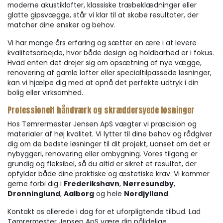
moderne akustiklofter, klassiske træbeklædninger eller
glatte gipsvægge, står vi klar til at skabe resultater, der
matcher dine ønsker og behov.
Vi har mange års erfaring og sætter en ære i at levere
kvalitetsarbejde, hvor både design og holdbarhed er i fokus.
Hvad enten det drejer sig om opsætning af nye vægge,
renovering af gamle lofter eller specialtilpassede løsninger,
kan vi hjælpe dig med at opnå det perfekte udtryk i din
bolig eller virksomhed.
Professionelt håndværk og skræddersyede løsninger
Hos Tømrermester Jensen ApS vægter vi præcision og
materialer af høj kvalitet. Vi lytter til dine behov og rådgiver
dig om de bedste løsninger til dit projekt, uanset om det er
nybyggeri, renovering eller ombygning. Vores tilgang er
grundig og fleksibel, så du altid er sikret et resultat, der
opfylder både dine praktiske og æstetiske krav. Vi kommer
gerne forbi dig i
Frederikshavn
,
Nørresundby
,
Dronninglund
,
Aalborg
og hele
Nordjylland
.
Kontakt os allerede i dag for et uforpligtende tilbud. Lad
Tømrermester Jensen ApS være din pålidelige