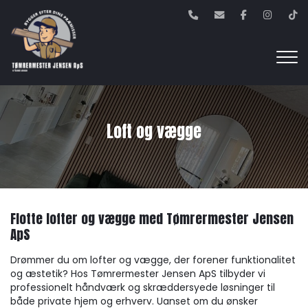
Gå
til
hovedindhold
Loft og vægge
Flotte lofter og vægge med Tømrermester Jensen
ApS
Drømmer du om lofter og vægge, der forener funktionalitet
og æstetik? Hos Tømrermester Jensen ApS tilbyder vi
professionelt håndværk og skræddersyede løsninger til
både private hjem og erhverv. Uanset om du ønsker