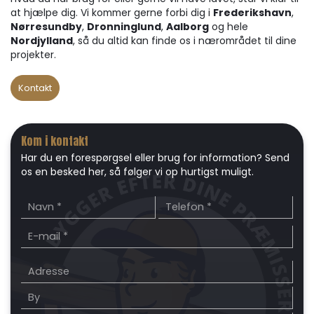
at hjælpe dig. Vi kommer gerne forbi dig i
Frederikshavn
,
Nørresundby
,
Dronninglund
,
Aalborg
og hele
Nordjylland
, så du altid kan finde os i nærområdet til dine
projekter.
Kontakt
Kom i kontakt
Har du en forespørgsel eller brug for information? Send
os en besked her, så følger vi op hurtigst muligt.
Adresse
Adresse
By