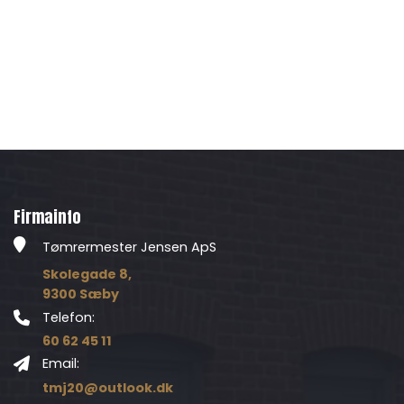
Firmainfo
Tømrermester Jensen ApS
Skolegade 8,
9300 Sæby
Telefon:
60 62 45 11
Email:
tmj20@outlook.dk