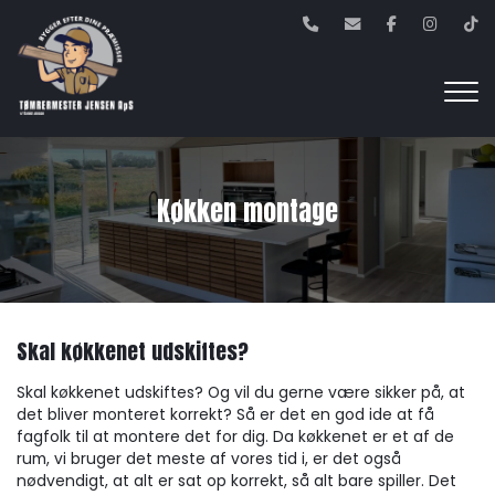
Gå
til
hovedindhold
Køkken montage
Skal køkkenet udskiftes?
Skal køkkenet udskiftes? Og vil du gerne være sikker på, at
det bliver monteret korrekt? Så er det en god ide at få
fagfolk til at montere det for dig. Da køkkenet er et af de
rum, vi bruger det meste af vores tid i, er det også
nødvendigt, at alt er sat op korrekt, så alt bare spiller. Det