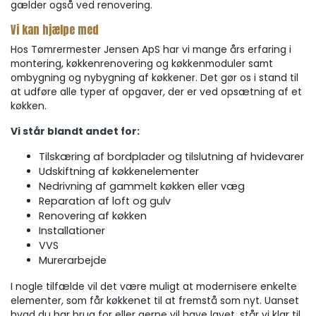
gælder også ved renovering.
Vi kan hjælpe med
Hos Tømrermester Jensen ApS har vi mange års erfaring i
montering, køkkenrenovering og køkkenmoduler samt
ombygning og nybygning af køkkener. Det gør os i stand til
at udføre alle typer af opgaver, der er ved opsætning af et
køkken.
Vi står blandt andet for:
Tilskæring af bordplader og tilslutning af hvidevarer
Udskiftning af køkkenelementer
Nedrivning af gammelt køkken eller væg
Reparation af loft og gulv
Renovering af køkken
Installationer
VVS
Murerarbejde
I nogle tilfælde vil det være muligt at modernisere enkelte
elementer, som får køkkenet til at fremstå som nyt. Uanset
hvad du har brug for eller gerne vil have lavet, står vi klar til