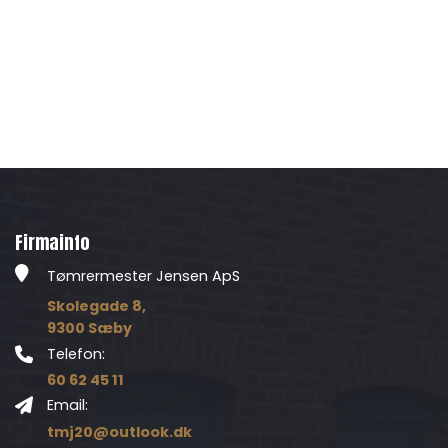
Firmainfo
Tømrermester Jensen ApS
Skolegade 8,
9300 Sæby
Telefon:
60 62 45 11
Email:
tmj20@outlook.dk